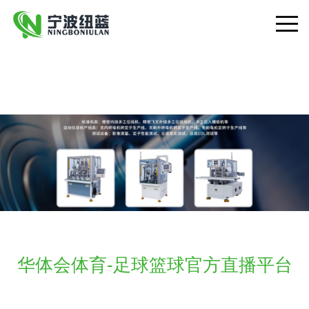
华体会体育
Toggle
navigat
华体会体育-足球篮球官方直播平台